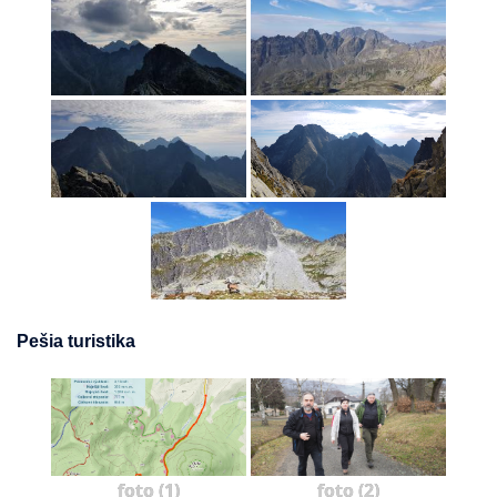
Pešia turistika
foto (1)
foto (2)