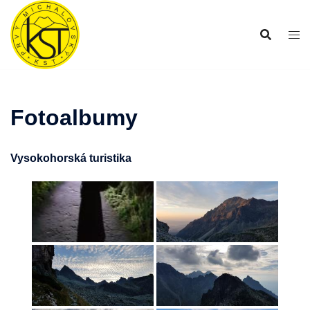
Preskočiť
na
obsah
Fotoalbumy
Vysokohorská turistika