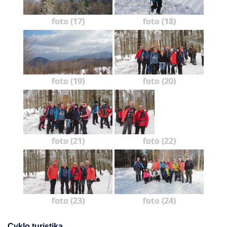
foto (17)
foto (18)
foto (19)
foto (20)
foto (21)
foto (22)
foto (23)
foto (24)
Cyklo turistika