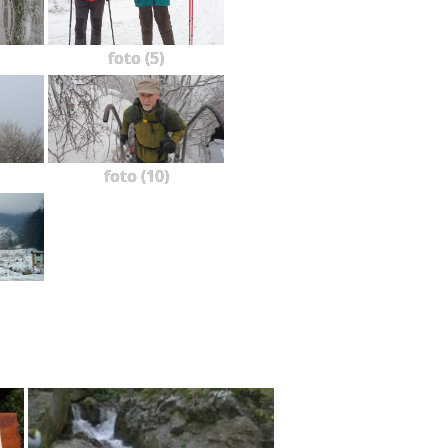
foto (5)
foto (10)