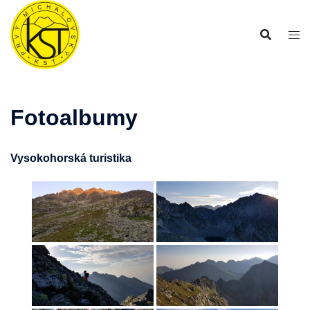
Preskočiť
na
obsah
Fotoalbumy
Vysokohorská turistika