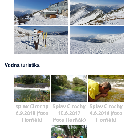
Vodná turistika
splav Cirochy
Splav Cirochy
Splav Cirochy
6.9.2019 (foto
10.6.2017
4.6.2016 (foto
Horňák)
(foto Horňák)
Horňák)