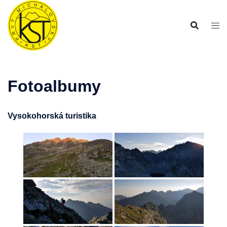
Preskočiť
na
obsah
Fotoalbumy
Vysokohorská turistika