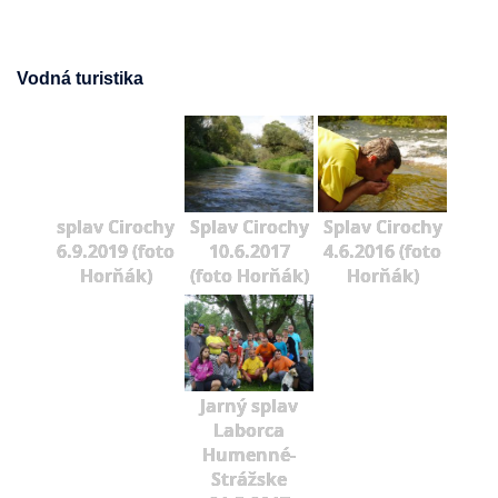
Vodná turistika
splav Cirochy
Splav Cirochy
Splav Cirochy
6.9.2019 (foto
10.6.2017
4.6.2016 (foto
Horňák)
(foto Horňák)
Horňák)
Jarný splav
Laborca
Humenné-
Strážske