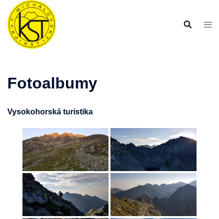
Preskočiť
na
obsah
Fotoalbumy
Vysokohorská turistika