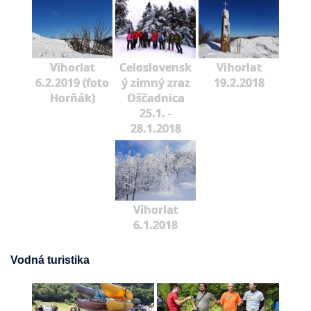
Vihorlat
Celoslovensk
Vihorlat
6.2.2019 (foto
ý zimný zraz
19.2.2018
Horňák)
Oščadnica
25.1. -
28.1.2018
Vihorlat
6.1.2018
Vodná turistika