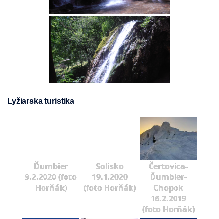
Lyžiarska turistika
Ďumbier
Solisko
Čertovica-
9.2.2020 (foto
19.1.2020
Ďumbier-
Horňák)
(foto Horňák)
Chopok
16.2.2019
(foto Horňák)