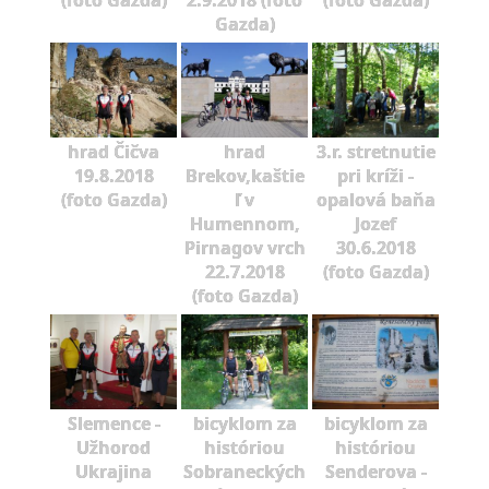
(foto Gazda)
2.9.2018 (foto
(foto Gazda)
Gazda)
hrad Čičva
hrad
3.r. stretnutie
19.8.2018
Brekov,kaštie
pri kríži -
(foto Gazda)
ľ v
opalová baňa
Humennom,
Jozef
Pirnagov vrch
30.6.2018
22.7.2018
(foto Gazda)
(foto Gazda)
Slemence -
bicyklom za
bicyklom za
Užhorod
históriou
históriou
Ukrajina
Sobraneckých
Senderova -