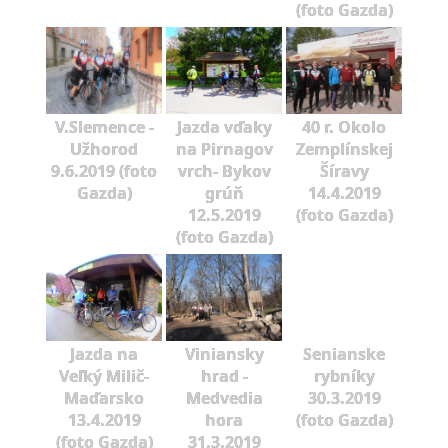
(foto Gazda)
V.Slemence -
Jazda vďaky
40 r. Okolo
Užhorod
na Pirnagov
Zemplínskej
9.6.2019 (foto
vrch- Bykov
Šíravy
Gazda)
grúň
14.4.2019
12.5.2019
(foto Gazda)
(foto Gazda)
Jazda na
Viniansky
Senianske
Veľký Milič-
hrad -
rybníky
Maďarsko
Medvedia
30.3.2019
13.4.2019
hora
(foto Gazda)
(foto Gazda)
31.3.2019