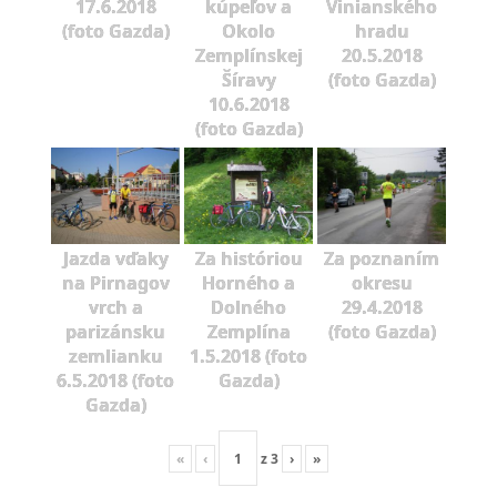
17.6.2018
kúpeľov a
Vinianského
(foto Gazda)
Okolo
hradu
Zemplínskej
20.5.2018
Šíravy
(foto Gazda)
10.6.2018
(foto Gazda)
Jazda vďaky
Za históriou
Za poznaním
na Pirnagov
Horného a
okresu
vrch a
Dolného
29.4.2018
parizánsku
Zemplína
(foto Gazda)
zemlianku
1.5.2018 (foto
6.5.2018 (foto
Gazda)
Gazda)
«
‹
z
3
›
»