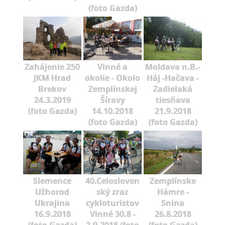
(foto Gazda)
Zahájenie 250
Vinné a
Moldava n.B.-
JKM Hrad
okolie - Okolo
Háj -Hačava -
Brekov
Zemplínskej
Zadielaká
24.3.2019
Šíravy
tiesňava
(foto Gazda)
14.10.2018
21.9.2018
(foto Gazda)
(foto Gazda)
Slemence
40.Celosloven
Zemplínske
Užhorod
ský zraz
Hámre -
Ukrajina
cykloturistov
Snina
16.9.2018
Vinné 30.8 -
26.8.2018