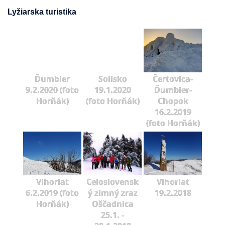
Lyžiarska turistika
Ďumbier
Solisko
Čertovica-
9.2.2020 (foto
19.1.2020
Ďumbier-
Horňák)
(foto Horňák)
Chopok
16.2.2019
(foto Horňák)
Vihorlat
Celoslovensk
Vihorlat
6.2.2019 (foto
ý zimný zraz
19.2.2018
Horňák)
Oščadnica
25.1. -