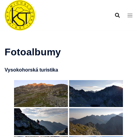
Preskočiť
na
obsah
Fotoalbumy
Vysokohorská turistika