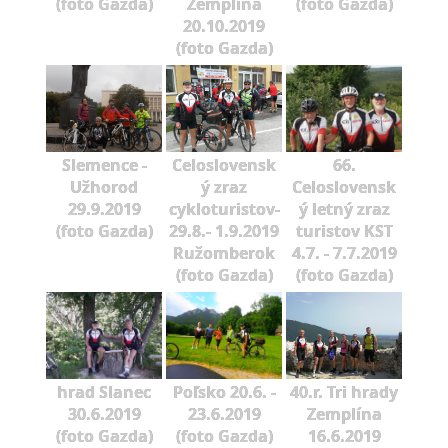
(foto Gazda)
Zemplína
(foto Gazda)
20.10.2019
(foto Gazda)
Slemence -
Celoslovensk
66.
Užhorod
ý zraz
Celoslovensk
29.9.2019
cykloturistov-
ý letný zraz
(foto Gazda)
29.8.- 1.9.2019
turistov KST
Ružomberok
4.7. - 7.7.2019
(foto Gazda)
(foto Gazda)
hrad Slanec
Poľsko 20.6. -
40.r. Tri hrady
30.6.2019
23.6.2019
Zemplína
(foto Gazda)
(foto Gazda)
16.6.2019