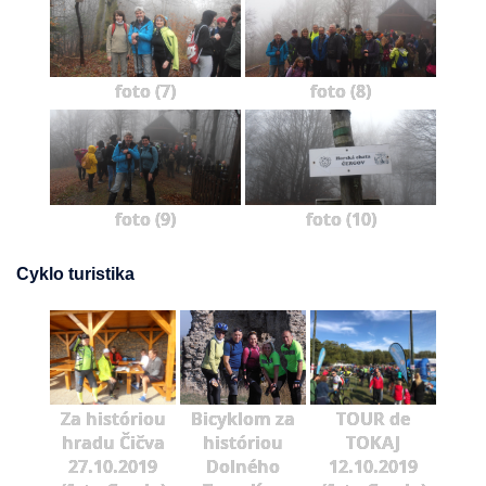
foto (7)
foto (8)
foto (9)
foto (10)
Cyklo turistika
Za históriou
Bicyklom za
TOUR de
hradu Čičva
históriou
TOKAJ
27.10.2019
Dolného
12.10.2019