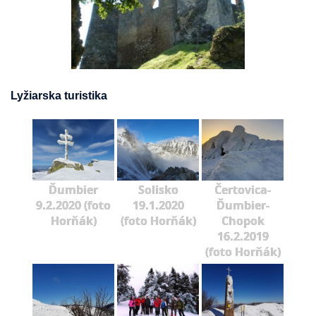
Lyžiarska turistika
Ďumbier
Solisko
Čertovica-
9.2.2020 (foto
19.1.2020
Ďumbier-
Horňák)
(foto Horňák)
Chopok
16.2.2019
(foto Horňák)