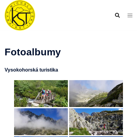
Preskočiť
na
obsah
Fotoalbumy
Vysokohorská turistika