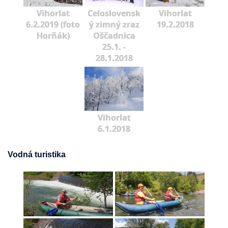
Vihorlat
Celoslovensk
Vihorlat
6.2.2019 (foto
ý zimný zraz
19.2.2018
Horňák)
Oščadnica
25.1. -
28.1.2018
Vihorlat
6.1.2018
Vodná turistika