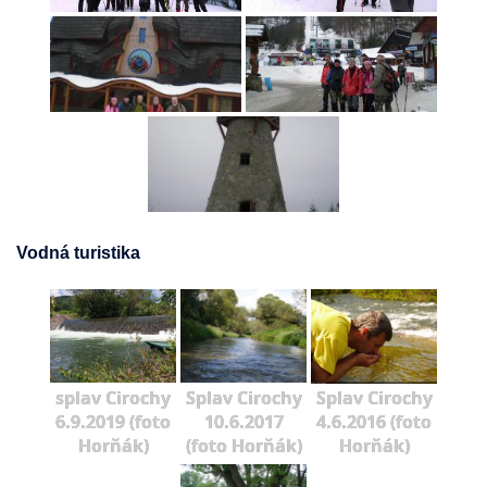
Vodná turistika
splav Cirochy
Splav Cirochy
Splav Cirochy
6.9.2019 (foto
10.6.2017
4.6.2016 (foto
Horňák)
(foto Horňák)
Horňák)