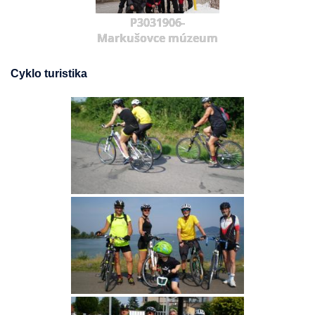
P3031906-
Markušovce múzeum
Cyklo turistika