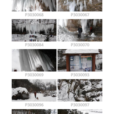
P3030068
P3030067
P3030084
P3030070
P3030069
P3030093
P3030096
P3030097