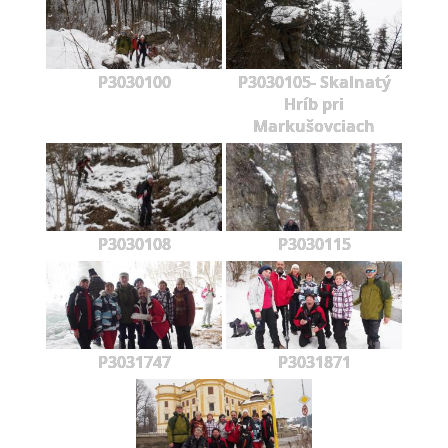
P3030100
P3030105- Skalnatý
Hríb pri
Markušovciach
P3030108
P3030115
P3031747
P3031871