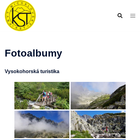
Preskočiť
na
obsah
Fotoalbumy
Vysokohorská turistika