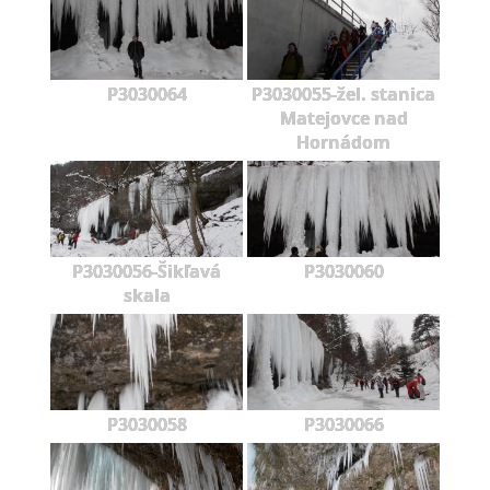
P3030064
P3030055-žel. stanica
Matejovce nad
Hornádom
P3030056-Šikľavá
P3030060
skala
P3030058
P3030066