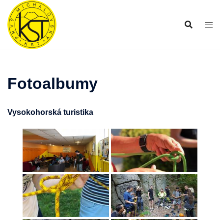
Preskočiť
na
obsah
Fotoalbumy
Vysokohorská turistika