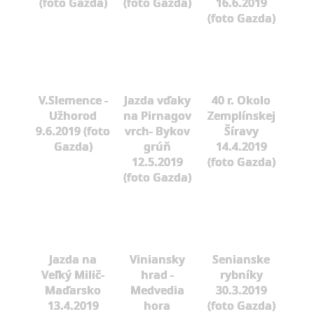
(foto Gazda)
(foto Gazda)
16.6.2019
(foto Gazda)
V.Slemence -
Jazda vďaky
40 r. Okolo
Užhorod
na Pirnagov
Zemplínskej
9.6.2019 (foto
vrch- Bykov
Šíravy
Gazda)
grúň
14.4.2019
12.5.2019
(foto Gazda)
(foto Gazda)
Jazda na
Viniansky
Senianske
Veľký Milič-
hrad -
rybníky
Maďarsko
Medvedia
30.3.2019
13.4.2019
hora
(foto Gazda)