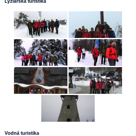
Lyžiarska turistika
Vodná turistika