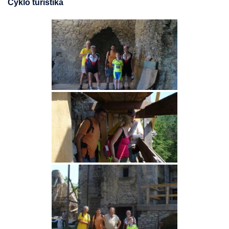
Cyklo turistika