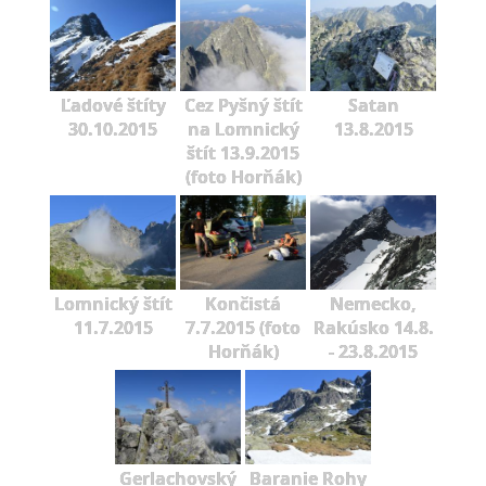
Ľadové štíty
Cez Pyšný štít
Satan
30.10.2015
na Lomnický
13.8.2015
štít 13.9.2015
(foto Horňák)
Lomnický štít
Končistá
Nemecko,
11.7.2015
7.7.2015 (foto
Rakúsko 14.8.
Horňák)
- 23.8.2015
Gerlachovský
Baranie Rohy