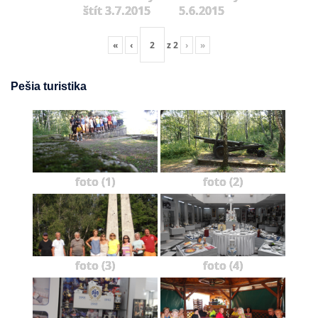
štít 3.7.2015
5.6.2015
«
‹
z
2
›
»
Pešia turistika
foto (1)
foto (2)
foto (3)
foto (4)