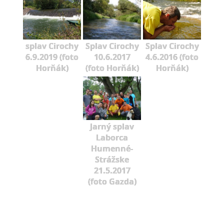
splav Cirochy
Splav Cirochy
Splav Cirochy
6.9.2019 (foto
10.6.2017
4.6.2016 (foto
Horňák)
(foto Horňák)
Horňák)
Jarný splav
Laborca
Humenné-
Strážske
21.5.2017
(foto Gazda)