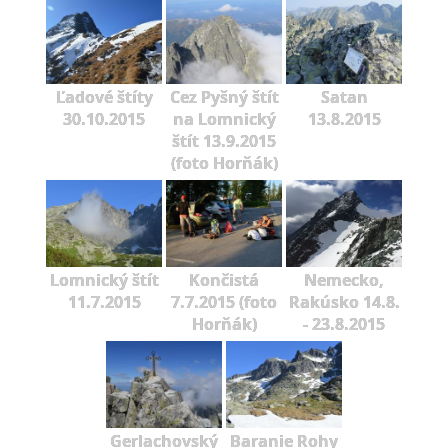
Ľadové štíty
Cez Pyšný štít
Satan
30.10.2015
na Lomnický
13.8.2015
štít 13.9.2015
(foto Horňák)
Lomnický štít
Končistá
Nemecko,
11.7.2015
7.7.2015 (foto
Rakúsko 14.8.
Horňák)
- 23.8.2015
Gerlachovský
Baranie Rohy