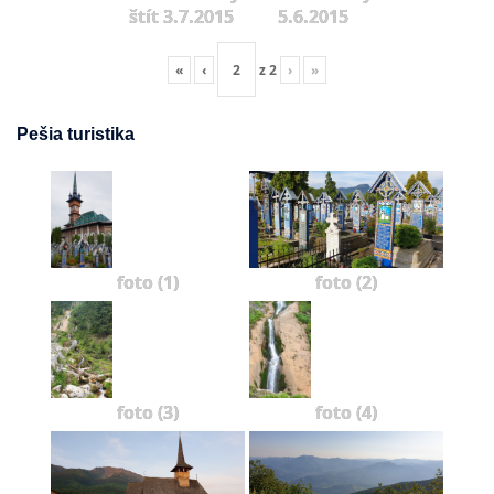
štít 3.7.2015
5.6.2015
«
‹
z
2
›
»
Pešia turistika
foto (1)
foto (2)
foto (3)
foto (4)