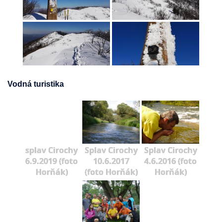
Vodná turistika
splav Cirochy
Splav Cirochy
Splav Cirochy
6.9.2019 (foto
10.6.2017
4.6.2016 (foto
Horňák)
(foto Horňák)
Horňák)