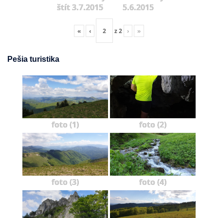
štít 3.7.2015
5.6.2015
«
‹
z
2
›
»
Pešia turistika
foto (1)
foto (2)
foto (3)
foto (4)