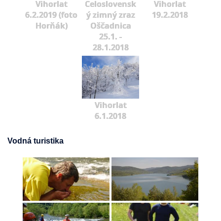
Vihorlat
Celoslovensk
Vihorlat
6.2.2019 (foto
ý zimný zraz
19.2.2018
Horňák)
Oščadnica
25.1. -
28.1.2018
Vihorlat
6.1.2018
Vodná turistika