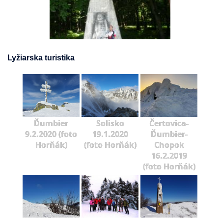
Lyžiarska turistika
Ďumbier
Solisko
Čertovica-
9.2.2020 (foto
19.1.2020
Ďumbier-
Horňák)
(foto Horňák)
Chopok
16.2.2019
(foto Horňák)