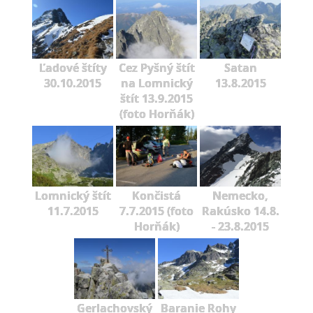
Ľadové štíty
Cez Pyšný štít
Satan
30.10.2015
na Lomnický
13.8.2015
štít 13.9.2015
(foto Horňák)
Lomnický štít
Končistá
Nemecko,
11.7.2015
7.7.2015 (foto
Rakúsko 14.8.
Horňák)
- 23.8.2015
Gerlachovský
Baranie Rohy