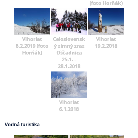
(foto Horňák)
Vihorlat
Celoslovensk
Vihorlat
6.2.2019 (foto
ý zimný zraz
19.2.2018
Horňák)
Oščadnica
25.1. -
28.1.2018
Vihorlat
6.1.2018
Vodná turistika