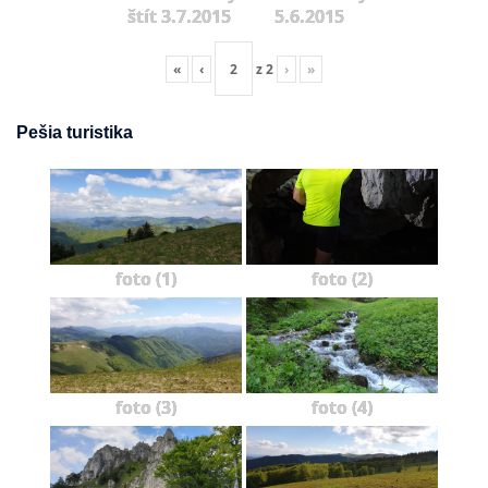
štít 3.7.2015
5.6.2015
«
‹
z
2
›
»
Pešia turistika
foto (1)
foto (2)
foto (3)
foto (4)