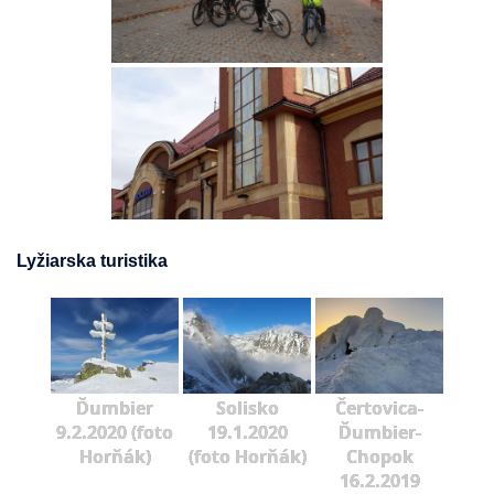
Lyžiarska turistika
Ďumbier
Solisko
Čertovica-
9.2.2020 (foto
19.1.2020
Ďumbier-
Horňák)
(foto Horňák)
Chopok
16.2.2019