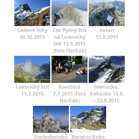
Ľadové štíty
Cez Pyšný štít
Satan
30.10.2015
na Lomnický
13.8.2015
štít 13.9.2015
(foto Horňák)
Lomnický štít
Končistá
Nemecko,
11.7.2015
7.7.2015 (foto
Rakúsko 14.8.
Horňák)
- 23.8.2015
Gerlachovský
Baranie Rohy