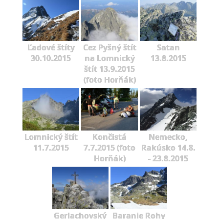
Ľadové štíty
Cez Pyšný štít
Satan
30.10.2015
na Lomnický
13.8.2015
štít 13.9.2015
(foto Horňák)
Lomnický štít
Končistá
Nemecko,
11.7.2015
7.7.2015 (foto
Rakúsko 14.8.
Horňák)
- 23.8.2015
Gerlachovský
Baranie Rohy