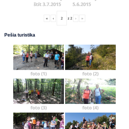
štít 3.7.2015
5.6.2015
«
‹
z
2
›
»
Pešia turistika
foto (1)
foto (2)
foto (3)
foto (4)