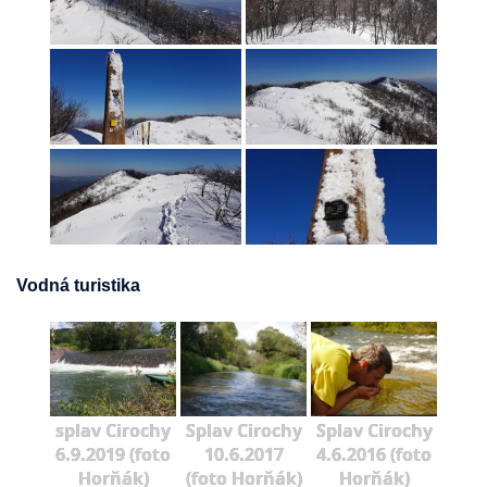
Vodná turistika
splav Cirochy
Splav Cirochy
Splav Cirochy
6.9.2019 (foto
10.6.2017
4.6.2016 (foto
Horňák)
(foto Horňák)
Horňák)