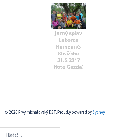
Jarný splav
Laborca
Humenné-
Strážske
21.5.2017
(foto Gazda)
© 2026 Prvý michalovský KST. Proudly powered by
Sydney
Hľadať: