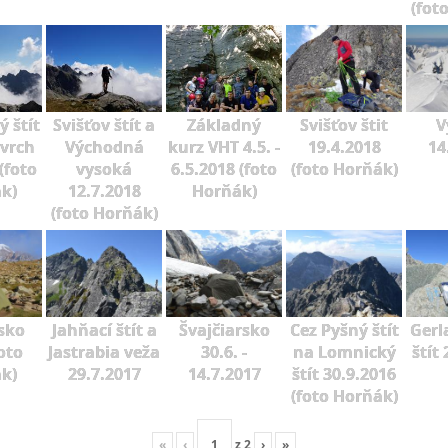
(fot
 štít
Svišťov štít a
Základný
Svišťov štit
V
 vrch
Východná
kurz VHT 4.5. -
19.4.2018
14
(foto
vysoká
6.5.2018 (foto
(foto Horňák)
k)
12.7.2018
Horňák)
(foto Horňák)
sko
Jahňací štít a
Švajčiarsko
Cez Pyšný štít
Gerl
oto
Jastrabia veža
30.6. -
na Lomnický
štít
k)
29.7.2017
14.7.2017
štít 30.9.2016
(foto Horňák)
«
‹
z
2
›
»