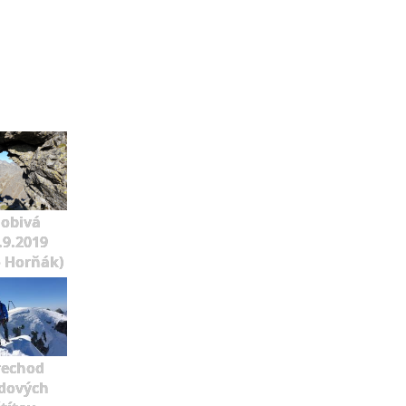
lobivá
.9.2019
o Horňák)
rechod
dových