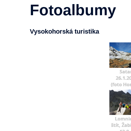
Fotoalbumy
Vysokohorská turistika
Sata
26.1.2
(foto Ho
Lomni
štít, Žab