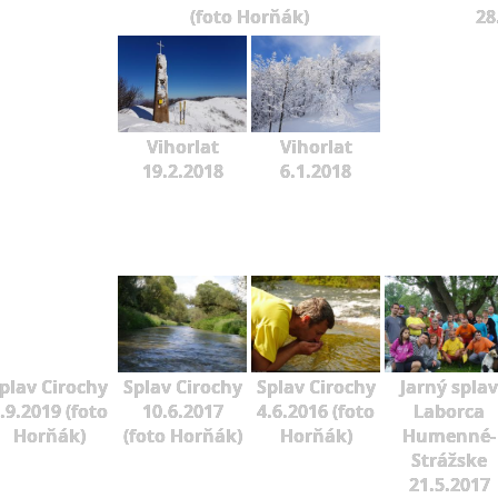
(foto Horňák)
28
Vihorlat
Vihorlat
19.2.2018
6.1.2018
plav Cirochy
Splav Cirochy
Splav Cirochy
Jarný splav
.9.2019 (foto
10.6.2017
4.6.2016 (foto
Laborca
Horňák)
(foto Horňák)
Horňák)
Humenné-
Strážske
21.5.2017