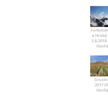
Furkotský
a Hrubý
2.8.2018 
Horňá
Gruzín
2017 (f
Horňá