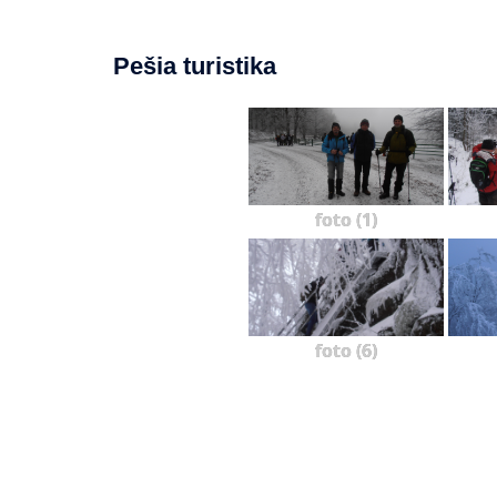
Pešia turistika
foto (1)
foto (6)