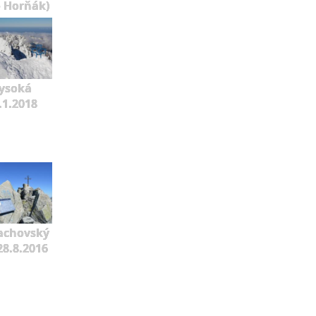
o Horňák)
ysoká
.1.2018
achovský
 28.8.2016