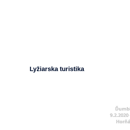
Lyžiarska turistika
Ďumbi
9.2.2020 
Horňá