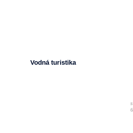
Vodná turistika
s
6