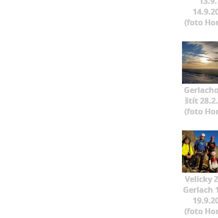
13.9.
14.9.2
(foto Ho
Gerlach
štít 28.2
(foto Ho
Velicky 
Gerlach 1
19.9.2
(foto Ho