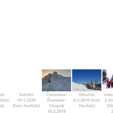
er
Solisko
Čertovica-
Vihorlat
Celo
(foto
19.1.2020
Ďumbier-
6.2.2019 (foto
ý zi
k)
(foto Horňák)
Chopok
Horňák)
Oš
16.2.2019
2