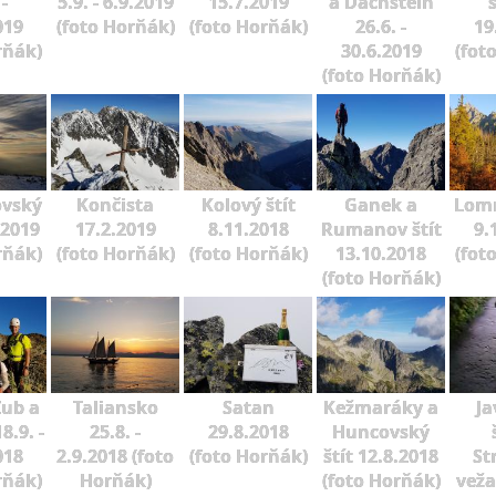
 -
5.9. - 6.9.2019
15.7.2019
a Dachstein
019
(foto Horňák)
(foto Horňák)
26.6. -
19
rňák)
30.6.2019
(fot
(foto Horňák)
ovský
Končista
Kolový štít
Ganek a
Lomn
.2019
17.2.2019
8.11.2018
Rumanov štít
9.
rňák)
(foto Horňák)
(foto Horňák)
13.10.2018
(fot
(foto Horňák)
Zub a
Taliansko
Satan
Kežmaráky a
Ja
8.9. -
25.8. -
29.8.2018
Huncovský
018
2.9.2018 (foto
(foto Horňák)
štít 12.8.2018
St
rňák)
Horňák)
(foto Horňák)
veža