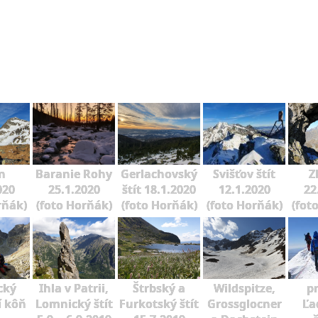
n
Baranie Rohy
Gerlachovský
Svišťov štít
Z
020
25.1.2020
štít 18.1.2020
12.1.2020
22
rňák)
(foto Horňák)
(foto Horňák)
(foto Horňák)
(fot
cký
Ihla v Patrii,
Štrbský a
Wildspitze,
p
í kôň
Lomnický štít
Furkotský štít
Grossglocner
Ľa