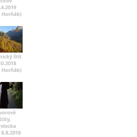
štítov
.4.2019
o Horňák)
ický štít
10.2018
o Horňák)
vorové
štíty,
relecka
 8.8.2018