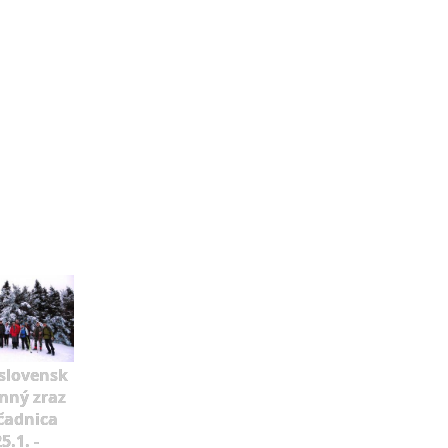
slovensk
mný zraz
čadnica
5.1. -