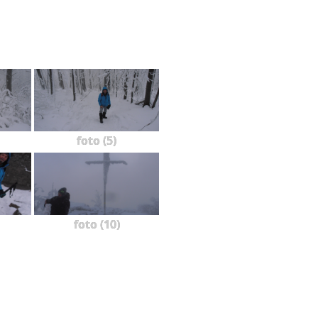
foto (5)
foto (10)