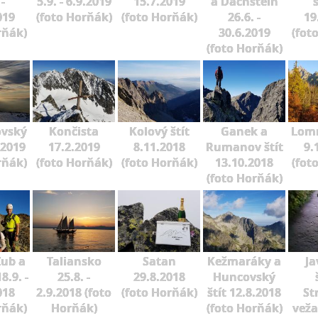
 -
5.9. - 6.9.2019
15.7.2019
a Dachstein
019
(foto Horňák)
(foto Horňák)
26.6. -
19
rňák)
30.6.2019
(fot
(foto Horňák)
ovský
Končista
Kolový štít
Ganek a
Lomn
.2019
17.2.2019
8.11.2018
Rumanov štít
9.
rňák)
(foto Horňák)
(foto Horňák)
13.10.2018
(fot
(foto Horňák)
Zub a
Taliansko
Satan
Kežmaráky a
Ja
8.9. -
25.8. -
29.8.2018
Huncovský
018
2.9.2018 (foto
(foto Horňák)
štít 12.8.2018
St
rňák)
Horňák)
(foto Horňák)
veža