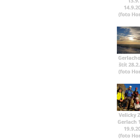
13.9.
14.9.2
(foto Ho
Gerlach
štít 28.2
(foto Ho
Velicky 
Gerlach 1
19.9.2
(foto Ho