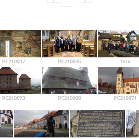
PC210017
PC210035
foto
PC210073
PC210008
PC210071