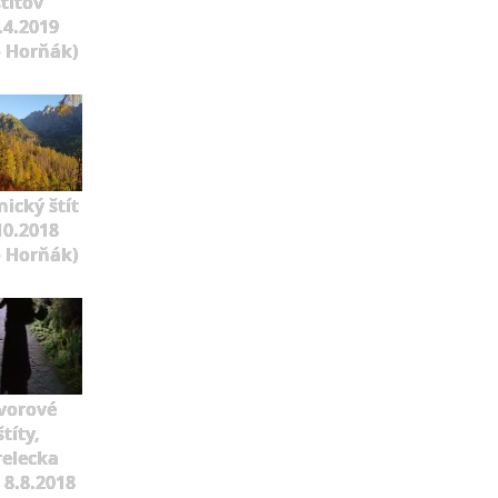
štítov
.4.2019
o Horňák)
ický štít
10.2018
o Horňák)
vorové
štíty,
relecka
 8.8.2018