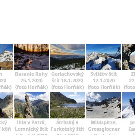
n
Baranie Rohy
Gerlachovský
Svišťov štít
Z
020
25.1.2020
štít 18.1.2020
12.1.2020
22
rňák)
(foto Horňák)
(foto Horňák)
(foto Horňák)
(fot
cký
Ihla v Patrii,
Štrbský a
Wildspitze,
p
í kôň
Lomnický štít
Furkotský štít
Grossglocner
Ľa