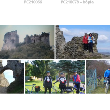
PC210066
PC210078 – kópia