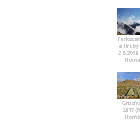
Furkotský
a Hrubý
2.8.2018 
Horňá
Gruzín
2017 (f
Horňá