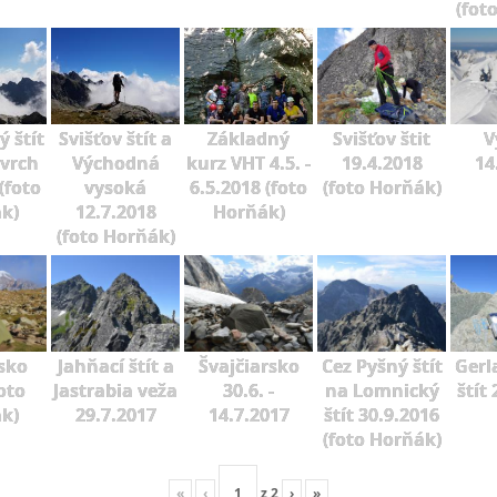
(fot
 štít
Svišťov štít a
Základný
Svišťov štit
V
 vrch
Východná
kurz VHT 4.5. -
19.4.2018
14
(foto
vysoká
6.5.2018 (foto
(foto Horňák)
k)
12.7.2018
Horňák)
(foto Horňák)
sko
Jahňací štít a
Švajčiarsko
Cez Pyšný štít
Gerl
oto
Jastrabia veža
30.6. -
na Lomnický
štít
k)
29.7.2017
14.7.2017
štít 30.9.2016
(foto Horňák)
«
‹
z
2
›
»