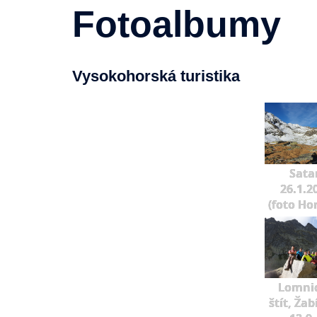
Fotoalbumy
Vysokohorská turistika
Sata
26.1.2
(foto Ho
Lomni
štít, Žab