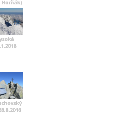
o Horňák)
ysoká
.1.2018
achovský
 28.8.2016