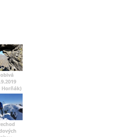
lobivá
.9.2019
o Horňák)
rechod
dových