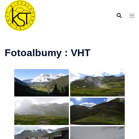
Preskočiť
na
obsah
Fotoalbumy : VHT