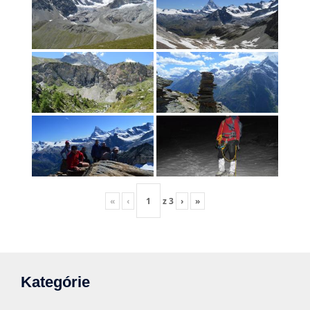
«
‹
z
3
›
»
Kategórie