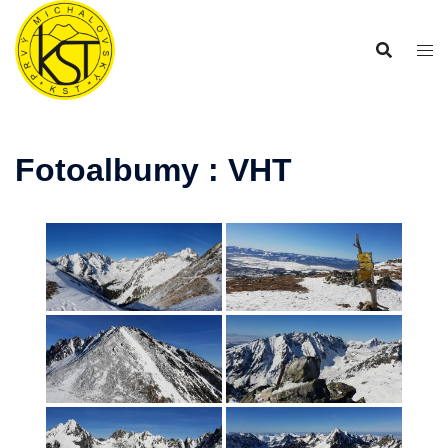
Preskočiť
na
obsah
Fotoalbumy : VHT