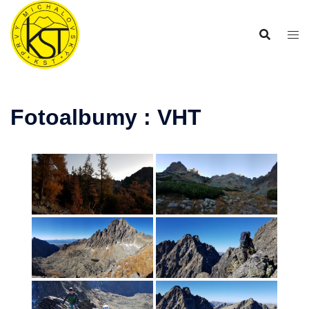
Preskočiť
na
obsah
Fotoalbumy : VHT