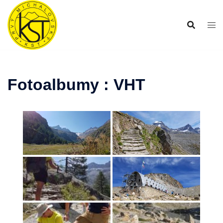
Preskočiť
na
obsah
Fotoalbumy : VHT