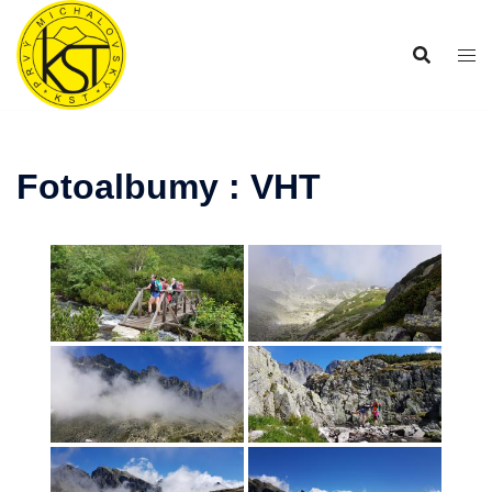
Preskočiť
na
obsah
Fotoalbumy : VHT