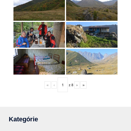
«
‹
z
8
›
»
Kategórie