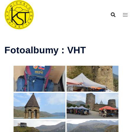
Preskočiť
na
obsah
Fotoalbumy : VHT