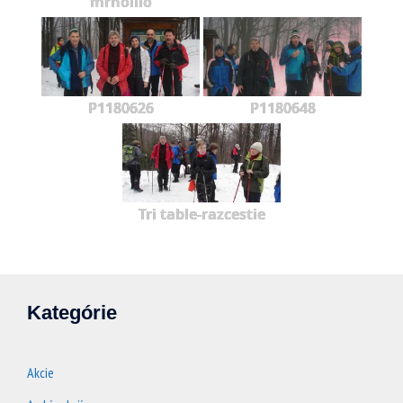
mrholilo
P1180626
P1180648
Tri table-razcestie
Kategórie
Akcie