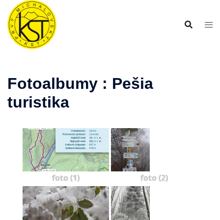
Preskočiť
na
obsah
Fotoalbumy : Pešia
turistika
foto (1)
foto (2)