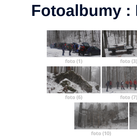
Fotoalbumy : P
foto (1)
foto (3
foto (6)
foto (7
foto (10)