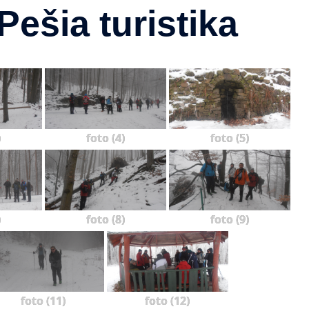
ešia turistika
)
foto (4)
foto (5)
)
foto (8)
foto (9)
foto (11)
foto (12)