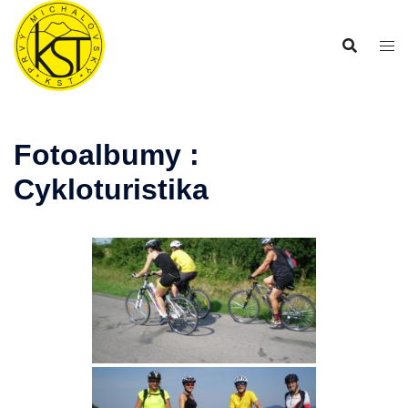
Preskočiť
na
obsah
Fotoalbumy :
Cykloturistika