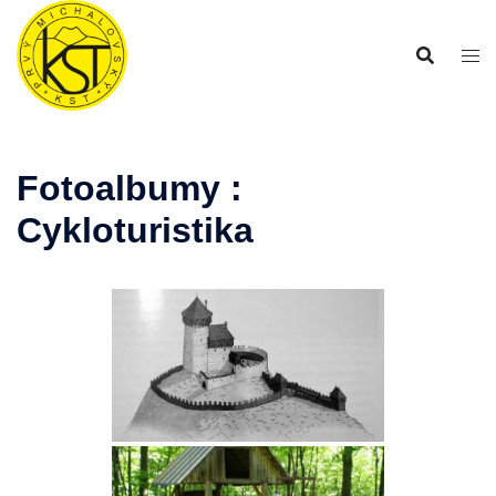
Preskočiť
na
obsah
Fotoalbumy :
Cykloturistika