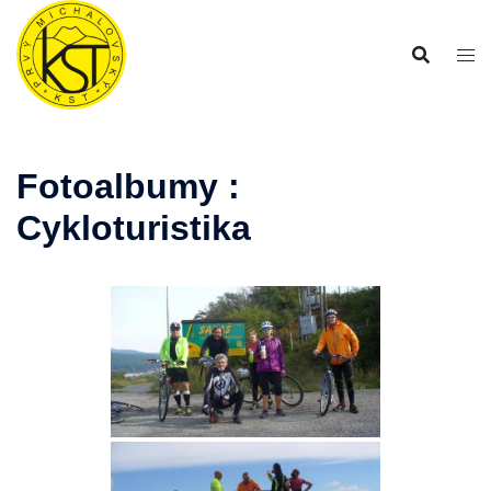
Preskočiť
na
obsah
Fotoalbumy :
Cykloturistika