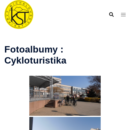
Preskočiť
na
obsah
Fotoalbumy :
Cykloturistika