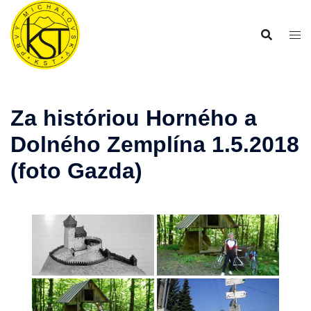
Preskočiť
na
obsah
Za históriou Horného a
Dolného Zemplína 1.5.2018
(foto Gazda)