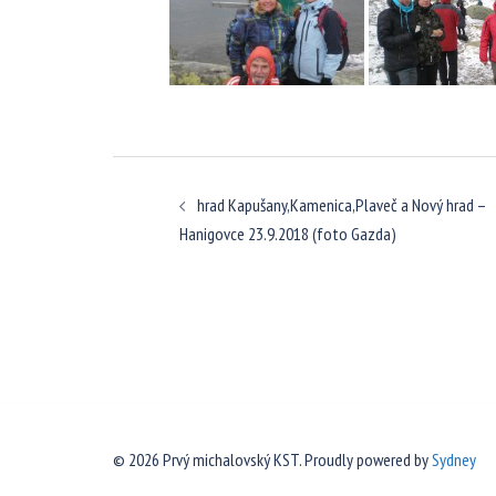
Navigácia
hrad Kapušany,Kamenica,Plaveč a Nový hrad –
článkami
Hanigovce 23.9.2018 (foto Gazda)
© 2026 Prvý michalovský KST. Proudly powered by
Sydney