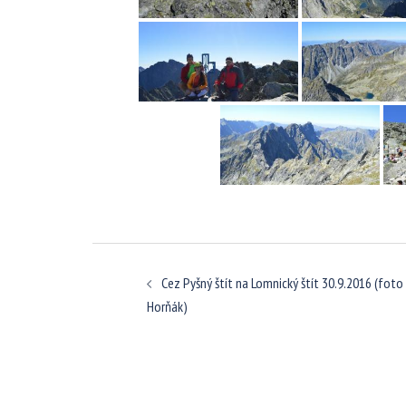
Navigácia
Cez Pyšný štít na Lomnický štít 30.9.2016 (foto
článkami
Horňák)