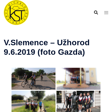
Preskočiť
na
obsah
V.Slemence – Užhorod
9.6.2019 (foto Gazda)