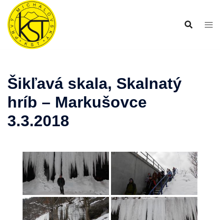
Preskočiť
na
obsah
Šikľavá skala, Skalnatý
hríb – Markušovce
3.3.2018