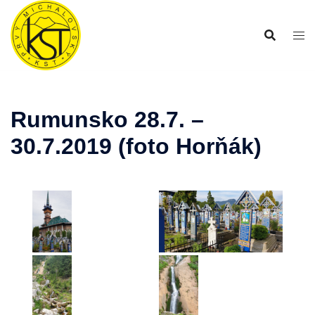
Preskočiť
na
obsah
Rumunsko 28.7. –
30.7.2019 (foto Horňák)