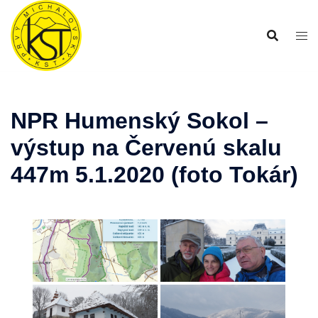
Preskočiť
na
obsah
NPR Humenský Sokol –
výstup na Červenú skalu
447m 5.1.2020 (foto Tokár)