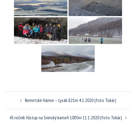
Navigácia
Remetské Hámre – Lysák 821m 4.1.2020 (foto Tokár)
článkami
45.ročník Výstup na Sninský kameň 1005m 11.1.2020 (foto Tokár)