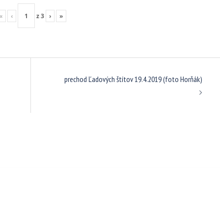
«
‹
z
3
›
»
prechod Ľadových štítov 19.4.2019 (foto Horňák)