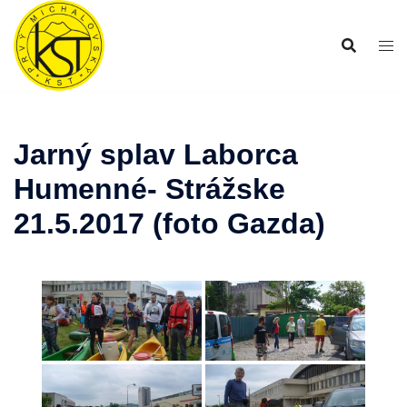
Preskočiť
na
obsah
Jarný splav Laborca
Humenné- Strážske
21.5.2017 (foto Gazda)