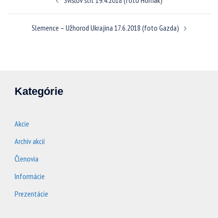
Svišťov štit 19.4.2018 (foto Horňák)
článkami
Slemence – Užhorod Ukrajina 17.6.2018 (foto Gazda)
Kategórie
Akcie
Archív akcií
Členovia
Informácie
Prezentácie