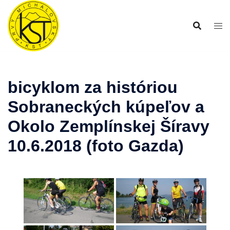
Preskočiť
na
obsah
bicyklom za históriou
Sobraneckých kúpeľov a
Okolo Zemplínskej Šíravy
10.6.2018 (foto Gazda)