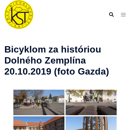
Preskočiť
na
obsah
Bicyklom za históriou
Dolného Zemplína
20.10.2019 (foto Gazda)