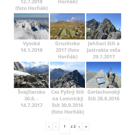
12.7.2018
Horňák)
(foto Horňák)
Vysoká
Gruzínsko
Jahňací štít a
14.1.2018
2017 (foto
Jastrabia veža
Horňák)
29.7.2017
Švajčiarsko
Cez Pyšný štít
Gerlachovský
30.6. -
na Lomnický
štít 28.8.2016
14.7.2017
štít 30.9.2016
(foto Horňák)
«
‹
z
2
›
»