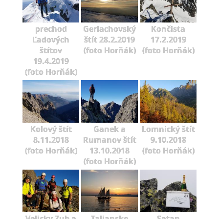
prechod
Gerlachovský
Končista
Ľadových
štít 28.2.2019
17.2.2019
štítov
(foto Horňák)
(foto Horňák)
19.4.2019
(foto Horňák)
Kolový štít
Ganek a
Lomnický štít
8.11.2018
Rumanov štít
9.10.2018
(foto Horňák)
13.10.2018
(foto Horňák)
(foto Horňák)
Velicky Zub a
Taliansko
Satan