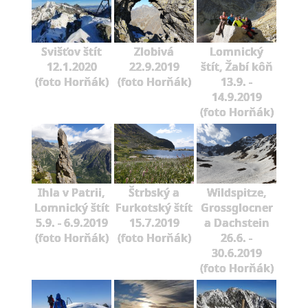
Svišťov štít
Zlobivá
Lomnický
12.1.2020
22.9.2019
štít, Žabí kôň
(foto Horňák)
(foto Horňák)
13.9. -
14.9.2019
(foto Horňák)
Ihla v Patrii,
Štrbský a
Wildspitze,
Lomnický štít
Furkotský štít
Grossglocner
5.9. - 6.9.2019
15.7.2019
a Dachstein
(foto Horňák)
(foto Horňák)
26.6. -
30.6.2019
(foto Horňák)