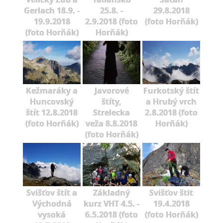
Gerlach 18.9. -
25.8. -
29.8.2018
19.9.2018
2.9.2018 (foto
(foto Horňák)
(foto Horňák)
Horňák)
Kežmaráky a
Javorové
Furkotský štít
Huncovský
štíty,
a Hrubý vrch
štít 12.8.2018
Strelecka
2.8.2018 (foto
(foto Horňák)
veža 8.8.2018
Horňák)
(foto Horňák)
Svišťov štít a
Základný
Svišťov štit
Východná
kurz VHT 4.5. -
19.4.2018
vysoká
6.5.2018 (foto
(foto Horňák)