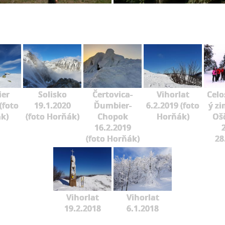
er
Solisko
Čertovica-
Vihorlat
Celo
(foto
19.1.2020
Ďumbier-
6.2.2019 (foto
ý zi
k)
(foto Horňák)
Chopok
Horňák)
Oš
16.2.2019
2
(foto Horňák)
28
Vihorlat
Vihorlat
19.2.2018
6.1.2018