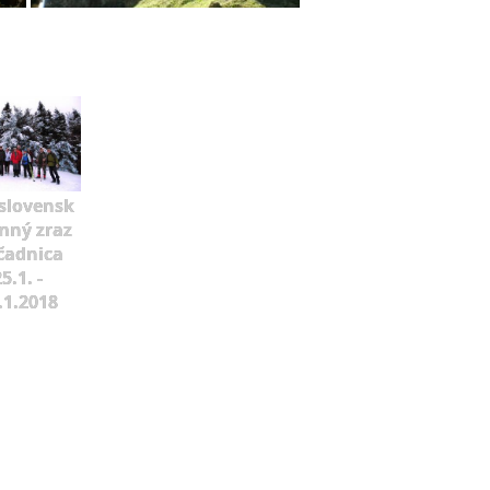
slovensk
mný zraz
čadnica
5.1. -
.1.2018