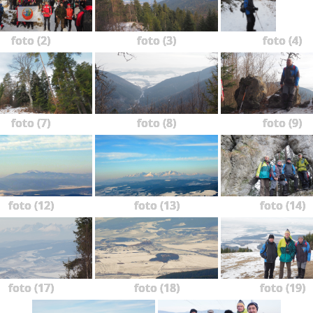
foto (2)
foto (3)
foto (4)
foto (7)
foto (8)
foto (9)
foto (12)
foto (13)
foto (14)
foto (17)
foto (18)
foto (19)