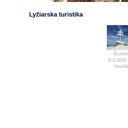
Lyžiarska turistika
Ďumbi
9.2.2020 
Horňá