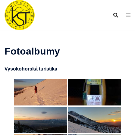
Preskočiť
na
obsah
Fotoalbumy
Vysokohorská turistika