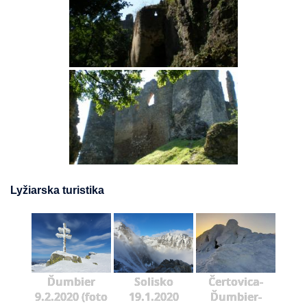
Lyžiarska turistika
Ďumbier
Solisko
Čertovica-
9.2.2020 (foto
19.1.2020
Ďumbier-