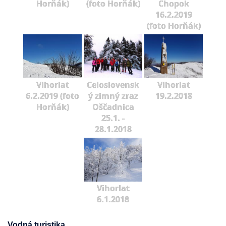
Horňák)
(foto Horňák)
Chopok
16.2.2019
(foto Horňák)
Vihorlat
Celoslovensk
Vihorlat
6.2.2019 (foto
ý zimný zraz
19.2.2018
Horňák)
Oščadnica
25.1. -
28.1.2018
Vihorlat
6.1.2018
Vodná turistika