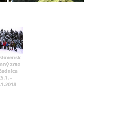
slovensk
mný zraz
čadnica
5.1. -
.1.2018