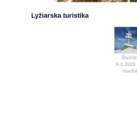
Lyžiarska turistika
Ďumbi
9.2.2020 
Horňá