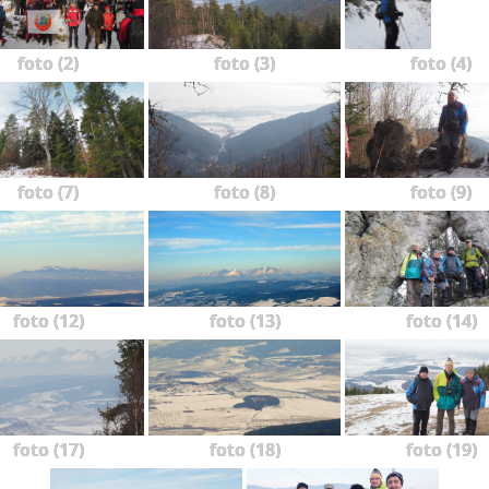
foto (2)
foto (3)
foto (4)
foto (7)
foto (8)
foto (9)
foto (12)
foto (13)
foto (14)
foto (17)
foto (18)
foto (19)