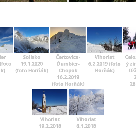
er
Solisko
Čertovica-
Vihorlat
Celo
(foto
19.1.2020
Ďumbier-
6.2.2019 (foto
ý zi
k)
(foto Horňák)
Chopok
Horňák)
Oš
16.2.2019
2
(foto Horňák)
28
Vihorlat
Vihorlat
19.2.2018
6.1.2018