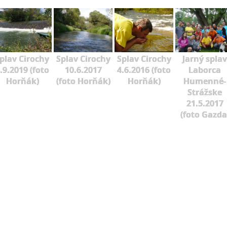
plav Cirochy
Splav Cirochy
Splav Cirochy
Jarný splav
.9.2019 (foto
10.6.2017
4.6.2016 (foto
Laborca
Horňák)
(foto Horňák)
Horňák)
Humenné-
Strážske
21.5.2017
(foto Gazda