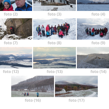
foto (2)
foto (3)
foto (4)
foto (7)
foto (8)
foto (9)
foto (12)
foto (13)
foto (14)
foto (16)
foto (17)