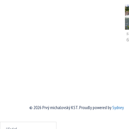
s
6
© 2026 Prvý michalovský KST. Proudly powered by
Sydney
Hľadať: