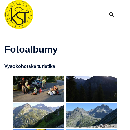
Preskočiť
na
obsah
Fotoalbumy
Vysokohorská turistika