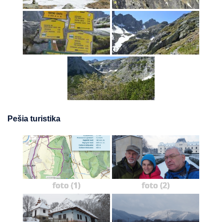
Pešia turistika
foto (1)
foto (2)