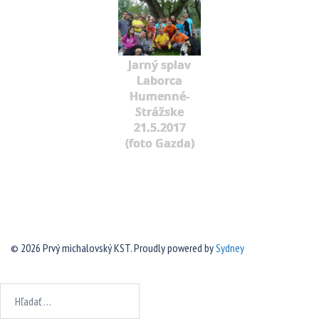
Jarný splav
Laborca
Humenné-
Strážske
21.5.2017
(foto Gazda)
© 2026 Prvý michalovský KST. Proudly powered by
Sydney
Hľadať: