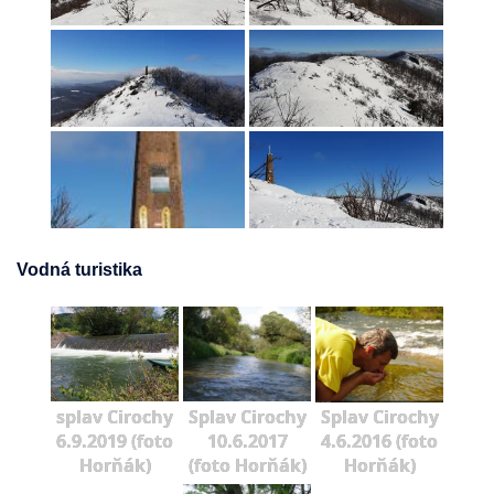
Vodná turistika
splav Cirochy
Splav Cirochy
Splav Cirochy
6.9.2019 (foto
10.6.2017
4.6.2016 (foto
Horňák)
(foto Horňák)
Horňák)