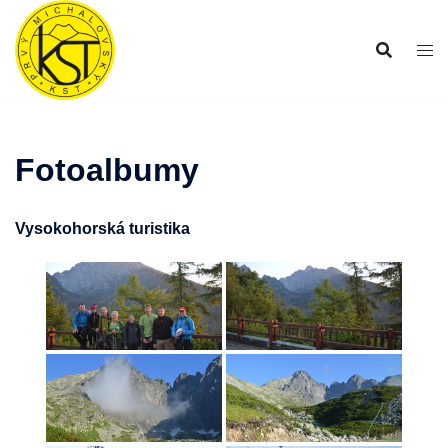
Preskočiť
na
obsah
Fotoalbumy
Vysokohorská turistika