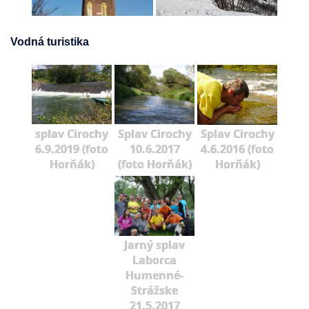
Vodná turistika
splav Cirochy
Splav Cirochy
Splav Cirochy
6.9.2019 (foto
10.6.2017
4.6.2016 (foto
Horňák)
(foto Horňák)
Horňák)
Jarný splav
Laborca
Humenné-
Strážske
21.5.2017